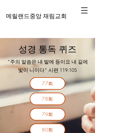
메릴랜드중앙 재림교회
성경 통독 퀴즈
"주의 말씀은 내 발에 등이요 내 길에
빛이 니이다" 시편 119:105
77회
78회
79회
80회