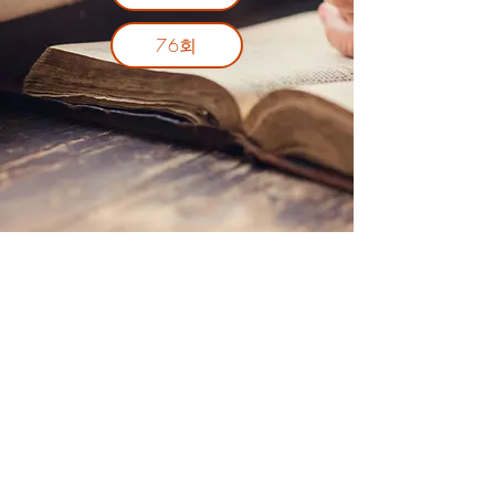
76회
메릴랜드중앙 제칠일안식일예수재림 교회
tel
(240) 750-6011
mdsdachurch@gmail.com
20101 Woodfield Road Gaithersberg, MD 20882
© 2026 by Maryland Central Korean Seventh-day Adventist Church