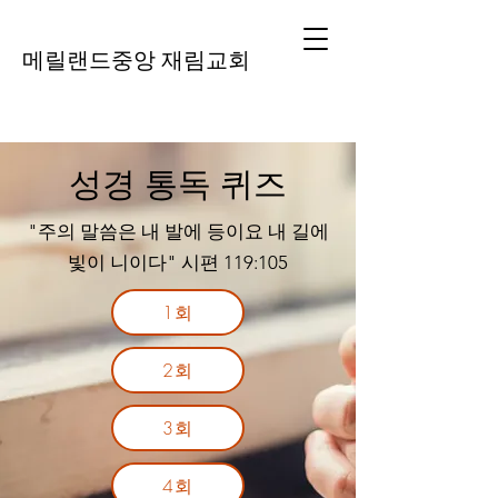
메릴랜드중앙 재림교회
성경 통독 퀴즈
"주의 말씀은 내 발에 등이요 내 길에
빛이 니이다" 시편 119:105
1회
2회
3회
4회