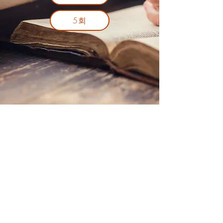
5회
메릴랜드중앙 제칠일안식일예수재림 교회
tel
(240) 750-6011
mdsdachurch@gmail.com
20101 Woodfield Road Gaithersberg, MD 20882
© 2026 by Maryland Central Korean Seventh-day Adventist Church