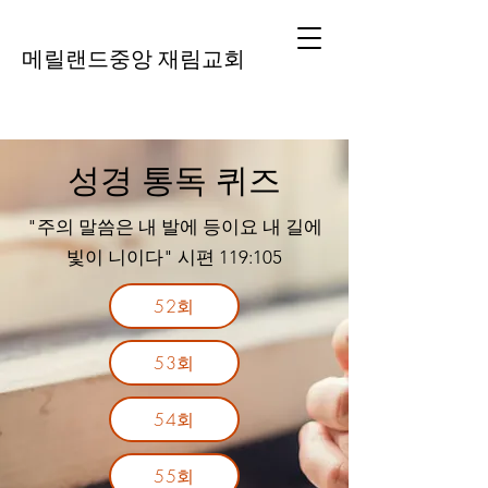
메릴랜드중앙 재림교회
성경 통독 퀴즈
"주의 말씀은 내 발에 등이요 내 길에
빛이 니이다" 시편 119:105
52회
53회
54회
55회