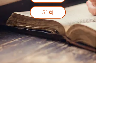
51회
메릴랜드중앙 제칠일안식일예수재림 교회
tel
(240) 750-6011
mdsdachurch@gmail.com
20101 Woodfield Road Gaithersberg, MD 20882
© 2026 by Maryland Central Korean Seventh-day Adventist Church