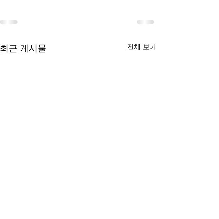
전체 보기
최근 게시물
제1회 시니어 신앙부흥 리
제1회 워싱턴지